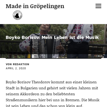
Made in Gröpelingen
GRÜNDER-INTERVIEWS
MUSIK
NEUIGKEITEN
SHAKER
SHAKER / MAKER
Boyko Borisov: Mein Leben ist die Musik
VON
REDAKTION
APRIL 2, 2020
Boyko Borisov Theodorov kommt aus einer kleinen
Stadt in Bulgarien und gehört seit vielen Jahren mit
seinem Akkordeon zu den beliebtesten
Straßenmusikern hier bei uns in Bremen. Die Musik
ist sein Leben und das schon von klein auf.