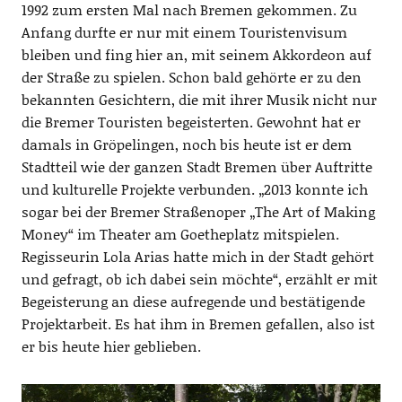
1992
zum ersten Mal
nach Bremen gekommen. Zu
Anfang
durfte er nur mit einem Touristenvisum
bleiben und fing hier an
,
mit seinem Akkordeon auf
der Straße zu spielen.
Schon bald gehörte er zu den
bekannten Gesichtern, die mit ihrer Musik nicht nur
die Bremer Touristen begeister
te
n. Gewohnt hat er
damals in
Gröpelingen
, noch bis heute ist er dem
Stadtteil
wie der ganzen Stadt Bremen
über Auftritte
und kulturelle Projekte
verbunden.
„
2013
konnte ich
sogar bei der Bremer Straßenoper „The
Art of Making
Money“ im Theater am Goetheplatz mitspielen
.
Regisseurin
Lola Arias hatte mich in der Stadt gehört
und gefragt, ob ich dabei sein möchte“, erzählt er mit
Begeisterung an diese aufregende und bestätigende
Projektarbeit.
Es hat ihm in Bremen gefallen, also ist
er bis heute hier geblieben.