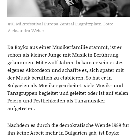
#01 Mikrofestival Europa Zentral Liegnitzplatz. Foto:
Aleksandra Weber
Da
Boyko
aus einer Musikerfamilie sta
mmt, ist er
schon als kleiner Junge
mit Musik in Berührung
gekommen. Mit zwölf Jahren
bekam er sein erstes
eigenes
Akk
ordeon und schaffte es
,
sich
später
mit
der Musik beruflich zu etablieren. So hat er i
n
Bulgarien
als Musiker gearbeitet, viele Musik
– und
Tanz
gruppen
begleitet und geleitet
oder ist auf vielen
Feiern und Festlichkeiten als Tanzmusiker
aufgetreten.
Nachdem
es durch die demokratische
Wende 1989
für
ihn
keine Arbeit
mehr
in Bulgarien gab, ist
Boyko