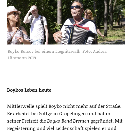
Boyko Borsov bei einem Liegnitzwalk Foto: Andrea
Lühmann 2019
Boykos
Leben heute
Mittlerweile spielt
Boyko
nicht mehr auf der Straße.
Er arbeitet bei
Söffge
in
Gröpelingen
und hat
in
seiner Freizeit die
Boyko
Be
nd
Bremen
gegründet.
Mit
Begeisterung und viel Leidenschaft spielen er und