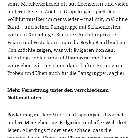
seine
Musikerkollegen
oft
auf Hochzeiten und vielen
anderen Feiern.
Auch i
n
Gröpelingen
spielt
d
er
Vollblutmusiker
immer wieder
–
mal mit, mal ohne
Band
–
und
seiner
Tanzgruppe
auf
Straßenfesten
,
wie dem
Gröpelinger
Sommer
.
Auch für
private
Feiern und Fest
e
kann man die
Boyko
Bend
buchen.
„
Ich möchte zeigen, was wir Bulgaren können.
Allerdings fehlen uns
oft
Übungsräume. Hier
wünschen wir uns
einen dauerhaften Raum zum
Proben und Üben auch für die Tanzgruppe“, sagt er.
Mehr Vernetzung unter den verschiedenen
Nationalitäten
Boyko
mag an dem Stadtteil
Gröpelingen
, dass viele
andere Menschen aus
Bulgarien und aller Welt dort
leben.
Allerdings
findet er es schade
, dass die
verschiedenen
Musik- und Tanzgruppen
immer nur