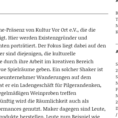
A
B
T
N
-Präsenz von Kultur Vor Ort e.V., die die
K
eigt. Hier werden Existenzgründer und
en porträtiert. Der Fokus liegt dabei auf den
A
sind diejenigen, die kulturelle
e durch ihre Arbeit im kreativen Bereich
S
 Spielräume geben. Ein solcher Shaker ist
2
 Reiseunternehmer Wanderungen auf dem
S
N
at er ein Ladengeschäft für Pilgerandenken,
F
regelmäßigen Weinproben treffen
N
nftig wird die Räumlichkeit auch als
2
ormances genutzt. Maker dagegen sind Leute,
D
rodukte herstellen. Leute zum Beispiel wie