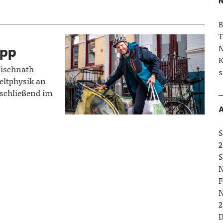
N
B
T
App
N
K
 Wischnath
s
eltphysik an
nschließend im
A
S
2
S
N
F
N
2
D